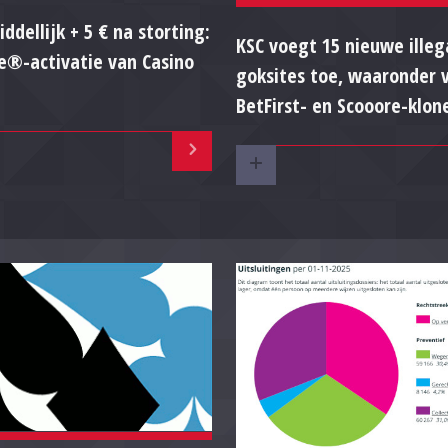
ddellijk + 5 € na storting:
KSC voegt 15 nieuwe illeg
e®-activatie van Casino
goksites toe, waaronder 
BetFirst- en Scooore-klon