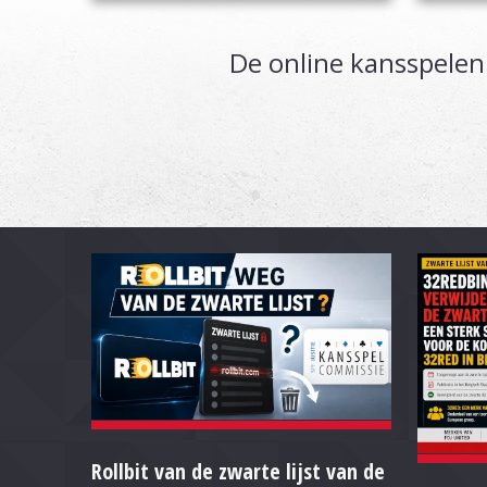
De online kansspelen 
Rollbit van de zwarte lijst van de