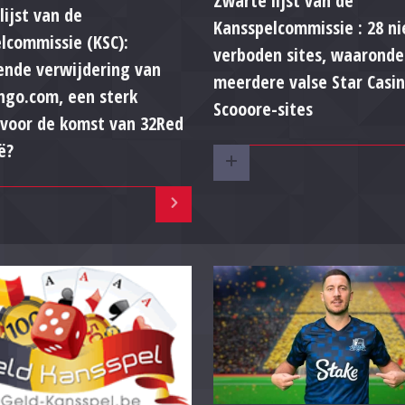
Zwarte lijst van de
lijst van de
Kansspelcommissie : 28 n
lcommissie (KSC):
verboden sites, waaronde
ende verwijdering van
meerdere valse Star Casin
ngo.com, een sterk
Scooore-sites
 voor de komst van 32Red
ë?