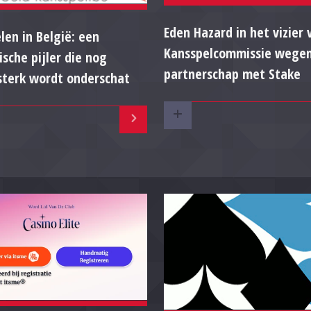
Eden Hazard in het vizier 
len in België: een
Kansspelcommissie wegen
sche pijler die nog
partnerschap met Stake
sterk wordt onderschat