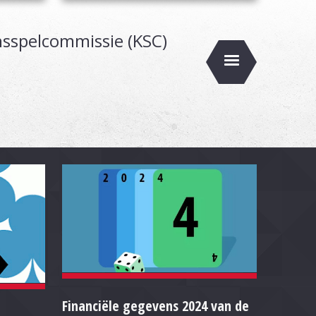
ansspelcommissie (KSC)
Financiële gegevens 2024 van de