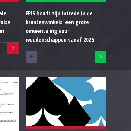
ale
EPIS houdt zijn intrede in de
valse
krantenwinkels: een grote
en
omwenteling voor
weddenschappen vanaf 2026