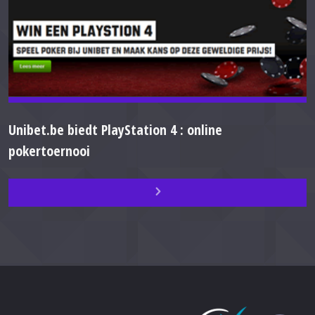
Unibet.be biedt PlayStation 4 : online
pokertoernooi