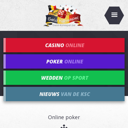
CASINO
ONLINE
POKER
ONLINE
WEDDEN
OP SPORT
NIEUWS
VAN DE KSC
Online poker