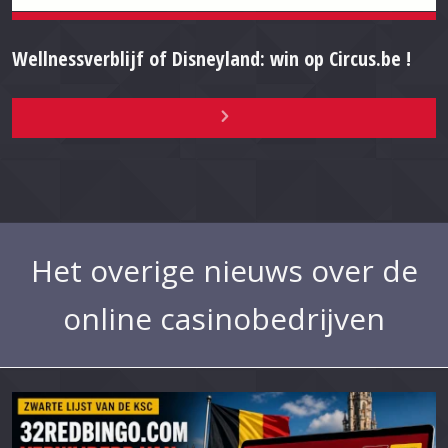
Wellnessverblijf of Disneyland: win op Circus.be !
Het overige nieuws over de
online casinobedrijven