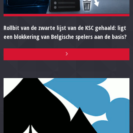
Rollbit van de zwarte lijst van de KSC gehaald: ligt
een blokkering van Belgische spelers aan de basis?