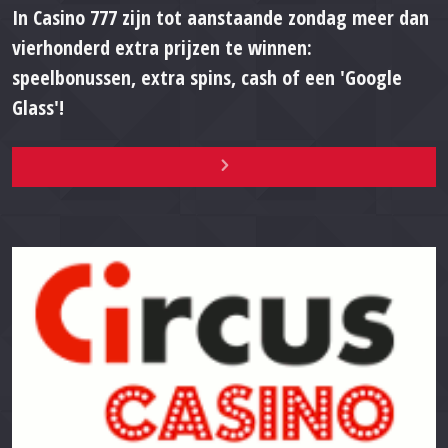
In Casino 777 zijn tot aanstaande zondag meer dan
vierhonderd extra prijzen te winnen:
speelbonussen, extra spins, cash of een 'Google
Glass'!