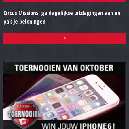
Circus Missions: ga dagelijkse uitdagingen aan en
pak je beloningen