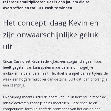
referentiemultiplicator. Het is aan jou om die te
overtreffen en tot 30 € cash te winnen.
Het concept: daag Kevin en
zijn onwaarschijnlijke geluk
uit
Circus Casino zet Kevin in de kijker, een stagiair die geen kaas
heeft gegeten van kansspelen maar de ene onmogelijke
multiplier na de andere haalt. Het doel is simpel: behaal tijdens de
week een hogere multiplier dan de zijne. Lukt dat, dan ontvang je
een cashprijs.
Elke vrijdag maakt Circus de score van Kevin bekend. Je moet de
missie activeren zodat je spins meetellen. Deze speelse en
competitieve formule geeft de promoties van het casino een