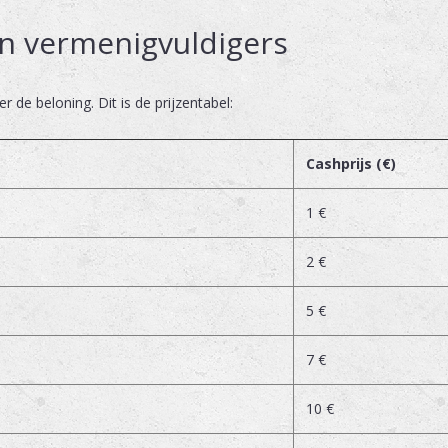
an vermenigvuldigers
 de beloning. Dit is de prijzentabel:
Cashprijs (€)
1 €
2 €
5 €
7 €
10 €