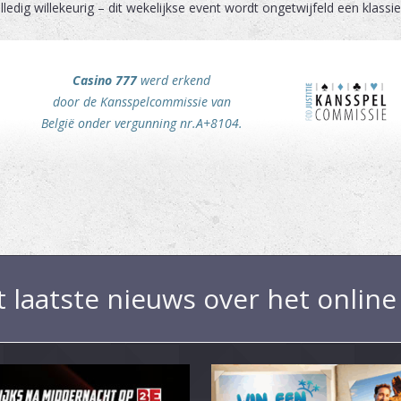
edig willekeurig – dit wekelijkse event wordt ongetwijfeld een klassie
Casino 777
werd erkend
door de Kansspelcommissie van
België onder vergunning nr.A+8104.
t laatste nieuws over het online 