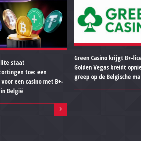
Green Casino krijgt B+-lic
lite staat
Golden Vegas breidt opni
tortingen toe: een
greep op de Belgische mar
 voor een casino met B+-
 in België