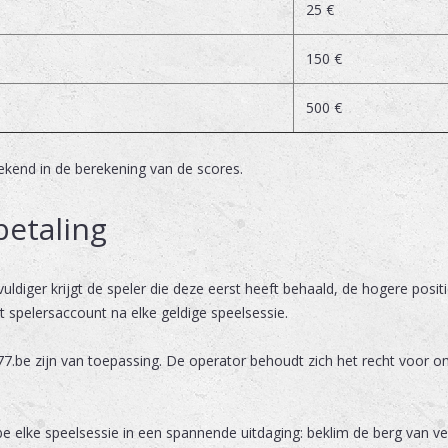
25 €
150 €
500 €
kend in de berekening van de scores.
betaling
diger krijgt de speler die deze eerst heeft behaald, de hogere positi
spelersaccount na elke geldige speelsessie.
be zijn van toepassing. De operator behoudt zich het recht voor om
 elke speelsessie in een spannende uitdaging: beklim de berg van ve