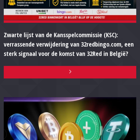
Zwarte lijst van de Kansspelcommissie (KSC):
verrassende verwijdering van 32redbingo.com, een
sterk signaal voor de komst van 32Red in België?