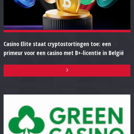
Casino Elite staat cryptostortingen toe: een
primeur voor een casino met B+-licentie in België