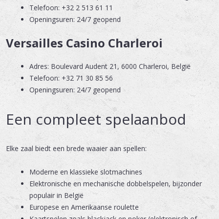
Telefoon: +32 2 513 61 11
Openingsuren: 24/7 geopend
Versailles Casino Charleroi
Adres: Boulevard Audent 21, 6000 Charleroi, België
Telefoon: +32 71 30 85 56
Openingsuren: 24/7 geopend
Een compleet spelaanbod
Elke zaal biedt een brede waaier aan spellen:
Moderne en klassieke slotmachines
Elektronische en mechanische dobbelspelen, bijzonder
populair in België
Europese en Amerikaanse roulette
Kaartspelen zoals blackjack en poker (elektronisch of