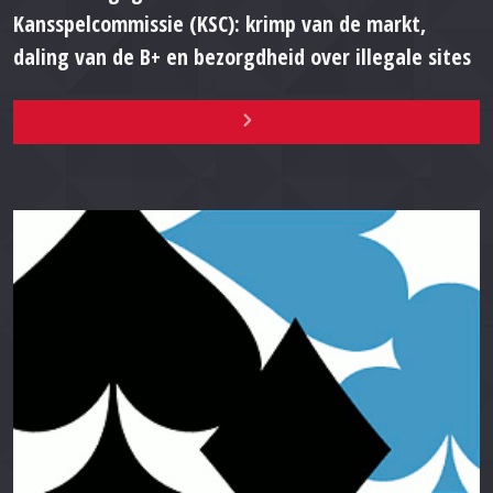
Kansspelcommissie (KSC): krimp van de markt,
daling van de B+ en bezorgdheid over illegale sites