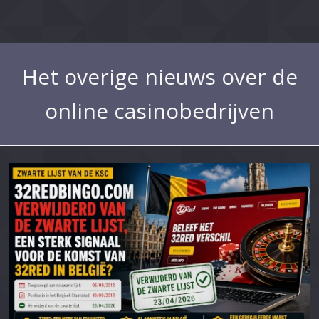
Het overige nieuws over de
online casinobedrijven