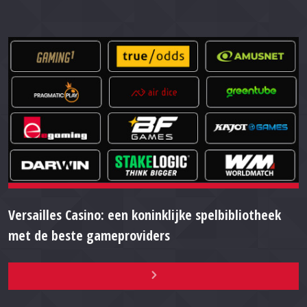
Versailles Casino: een koninklijke spelbibliotheek
met de beste gameproviders