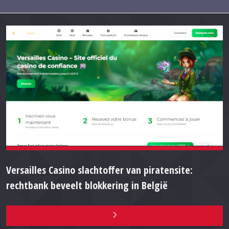
Versailles Casino slachtoffer van piratensite:
rechtbank beveelt blokkering in België