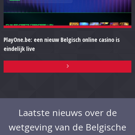
PlayOne.be: een nieuw Belgisch online casino is
eindelijk live
Laatste nieuws over de
wetgeving van de Belgische