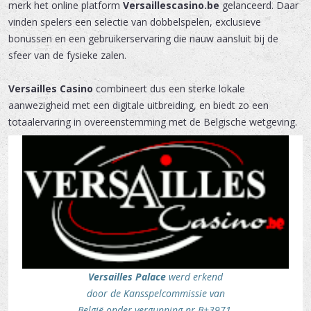
merk het online platform
Versaillescasino.be
gelanceerd. Daar
vinden spelers een selectie van dobbelspelen, exclusieve
bonussen en een gebruikerservaring die nauw aansluit bij de
sfeer van de fysieke zalen.
Versailles Casino
combineert dus een sterke lokale
aanwezigheid met een digitale uitbreiding, en biedt zo een
totaalervaring in overeenstemming met de Belgische wetgeving.
Versailles Palace
werd erkend
door de Kansspelcommissie van
België onder vergunning nr.B+3971.