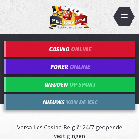
CASINO
ONLINE
POKER
ONLINE
WEDDEN
OP SPORT
NIEUWS
VAN DE KSC
Versailles Casino België: 24/7 geopende
vestigingen