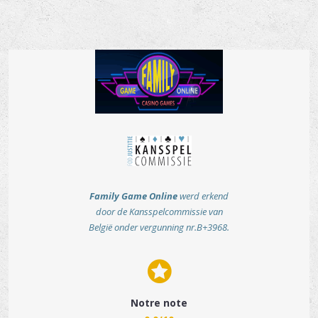
Family Game Online
werd erkend
door de Kansspelcommissie van
België onder vergunning nr.B+3968.
Notre note