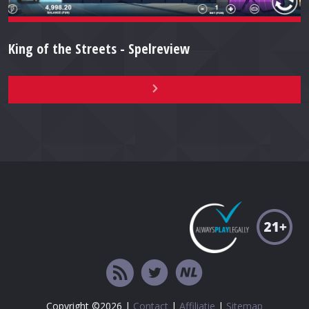
King of the Streets - Spelreview
Copyright ©2026 |
Contact
|
Affiliatie
|
Sitemap