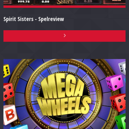
Spirit Sisters - Spelreview