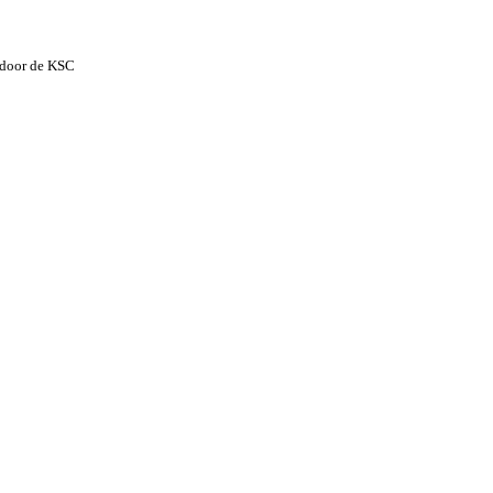
 door de KSC