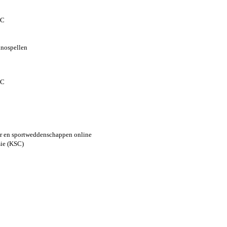
SC
inospellen
SC
ker en sportweddenschappen online
sie (KSC)