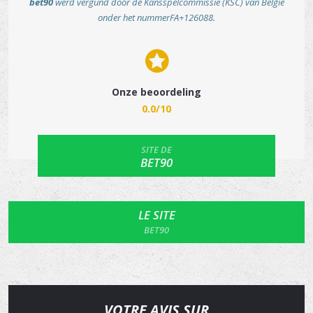
bet90
werd vergund door de Kansspelcommissie (KSC) van België
onder het nummerFA+126088.
Onze beoordeling
0.0/10
SITE DE
BET90
LE SITE
BET90
VOTRE AVIS SUR