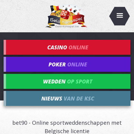
CASINO
ONLINE
POKER
ONLINE
WEDDEN
OP SPORT
NIEUWS
VAN DE KSC
bet90 - Online sportweddenschappen met
Belgische licentie