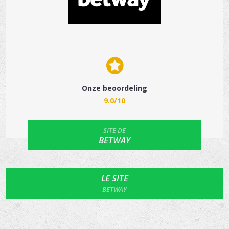
Onze beoordeling
9.0/10
SITE DE
BETWAY
LE SITE
BETWAY