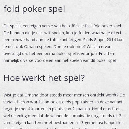
fold poker spel
Dit spel is een eigen versie van het officiële fast fold poker spel.
De handen die je niet wilt spelen, kun je folden waarna je direct
een nieuwe hand aan de tafel kunt krijgen. Sinds 8 april 2014 kun
je dus ook Omaha spelen. Doe je ook mee? Wij zijn ervan
overtuigd dat het een prima poker spel is voor jou! Er zitten
namelijk diverse voordelen aan het spelen van dit poker spel.
Hoe werkt het spel?
Wist je dat Omaha door steeds meer mensen ontdekt wordt? De
variant hierop wordt dan ook steeds populairder. In deze variant
begin je met 4 kaarten, in plaats van 2 kaarten. Houd er echter
wel rekening mee dat de winnende combinatie nog steeds uit 2
van je eigen kaarten moet bestaan en uit 3 gemeenschappelijke