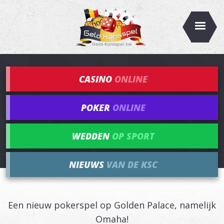
CASINO
ONLINE
POKER
ONLINE
WEDDEN
OP SPORT
NIEUWS
VAN DE KSC
Een nieuw pokerspel op Golden Palace, namelijk
Omaha!