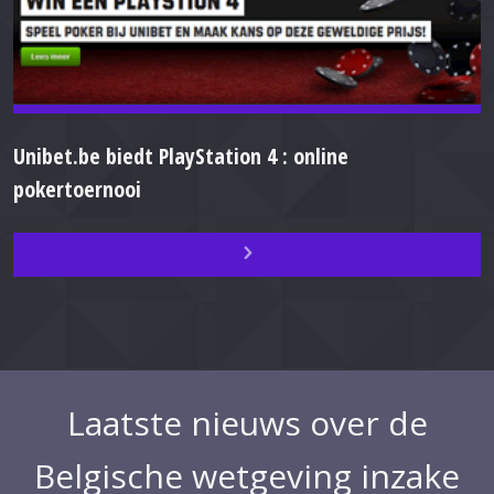
Unibet.be biedt PlayStation 4 : online
pokertoernooi
Laatste nieuws over de
Belgische wetgeving inzake