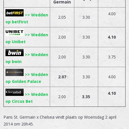
Germain
4.00
>> Wedden
2.05
3.30
op betFirst
>> Wedden
2.00
3.30
4.10
op Unibet
>> Wedden
2.00
3.30
3.75
op bwin
>> Wedden
2.07
3.30
4.00
op Golden Palace
4.10
>> Wedden
2.00
3.35
op Circus Bet
Paris St. Germain x Chelsea
vindt plaats op
Woensdag 2 april
2014 om 20h45.