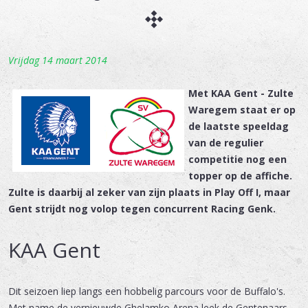
Vrijdag 14 maart 2014
Met KAA Gent - Zulte
Waregem staat er op
de laatste speeldag
van de regulier
competitie nog een
topper op de affiche.
Zulte is daarbij al zeker van zijn plaats in Play Off I, maar
Gent strijdt nog volop tegen concurrent Racing Genk.
KAA Gent
Dit seizoen liep langs een hobbelig parcours voor de Buffalo's.
Met name de vernieuwde Ghelamko Arena leek de Gentenaars