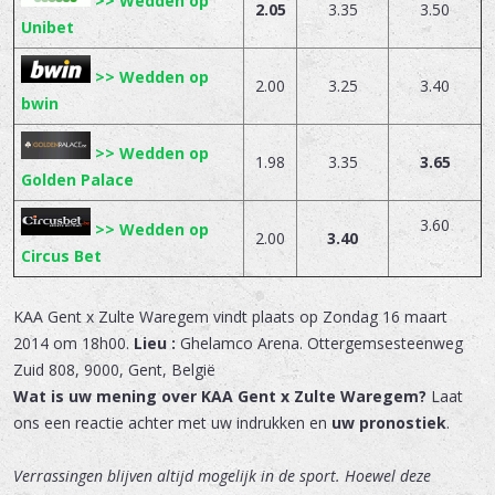
>> Wedden op
2.05
3.35
3.50
Unibet
>> Wedden op
2.00
3.25
3.40
bwin
>> Wedden op
1.98
3.35
3.65
Golden Palace
3.60
>> Wedden op
2.00
3.40
Circus Bet
KAA Gent x Zulte Waregem
vindt plaats op
Zondag 16 maart
2014 om 18h00.
Lieu :
Ghelamco Arena
.
Ottergemsesteenweg
Zuid 808
,
9000
,
Gent
,
België
Wat is uw mening over KAA Gent x Zulte Waregem?
Laat
ons een reactie achter met uw indrukken en
uw pronostiek
.
Verrassingen blijven altijd mogelijk in de sport. Hoewel deze