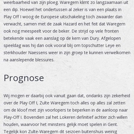
weerbaarheid van zijn ploeg. Waregem klimt zo langzaamaan uit
een dip. Hoewel het ondertussen al zeker is van een plaats in
Play Off I woog de Europese uitschakeling toch zwaarder dan
verwacht, samen met de zaak Hazard en het feit dat Waregem
ook nog meespeelt voor de beker. De strijd op vele fronten
betekende vaak een aanslag op de kern van Dury. Afgelopen
speeldag was hij dan ook vooral blij om topschutter Leye en
sterkhouder Naessens weer in zijn groep te kunnen verwelkomen
na aanslepende blessures.
Prognose
Wij mogen er daarbij ook vanuit gaan dat, ondanks zijn zekerheid
over de Play Off I, Zulte Waregem toch alles op alles zal zetten
om de kloof met zijn voorlopers te beperken in de aanloop naar
Play-Off I. Bovendien zal het Lokeren definitief achter zich willen
houden, waarvoor het minstens gelijk moet spelen in Gent.
Tegelijk kon Zulte-Waregem dit seizoen buitenshuis weinig