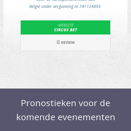
België onder vergunning nr.FA+124893.
WEBSITE
CIRCUS BET
REVIEW
Pronostieken voor de
komende evenementen