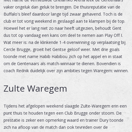
vaker ongeluk dan geluk te brengen. De thuisreputatie van de
Buffalo's bleef daardoor lange tijd zwaar gehavend. Toch is de
club er tot vorig weekend in geslaagd aan te klampen bij de top.
Hoewel het er lang niet zo naar heeft uitgezien, behoudt Gent
dus tot op vandaag een kans om deel te nemen aan Play Off I.
Wat meer is: na de klinkende 1-4 overwinning op verplaatsing bij
Cercle Brugge, groeit het Gentse geloof weer. Met drie goals
toonde met name Habib Habibou zich op het appel en in staat
om de Gentenaars als match-winnaar te dienen. Bovendien is
coach Rednik duidelijk over zijn ambities tegen Waregem: winnen.
Zulte Waregem
Tijdens het afgelopen weekend slaagde Zulte-Waregem erin een
punt thuis te houden tegen een Club Brugge onder stoom. De
prestatie is zeker een opmerking waard en trainer Dury toonde
zich na afloop van de match dan ook tevreden over de