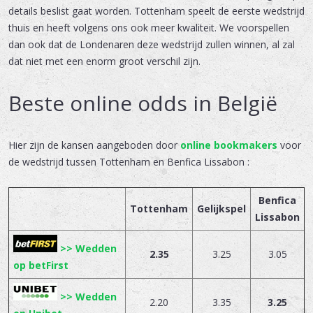
details beslist gaat worden. Tottenham speelt de eerste wedstrijd
thuis en heeft volgens ons ook meer kwaliteit. We voorspellen
dan ook dat de Londenaren deze wedstrijd zullen winnen, al zal
dat niet met een enorm groot verschil zijn.
Beste online odds in België
Hier zijn de kansen aangeboden door
online bookmakers
voor
de wedstrijd tussen Tottenham en Benfica Lissabon :
Benfica
Tottenham
Gelijkspel
Lissabon
>> Wedden
2.35
3.25
3.05
op betFirst
>> Wedden
2.20
3.35
3.25