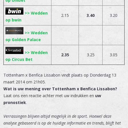
op Unibet
>> Wedden
2.15
3.40
3.20
op bwin
>> Wedden
op Golden Palace
>> Wedden
2.35
3.25
3.05
op Circus Bet
Tottenham x Benfica Lissabon
vindt plaats op
Donderdag 13
maart 2014 om 21h05.
Wat is uw mening over Tottenham x Benfica Lissabon?
Laat ons een reactie achter met uw indrukken en
uw
pronostiek
.
Verrassingen blijven altijd mogelijk in de sport. Hoewel deze
analyse gebaseerd is op de huidige informatie en trends, blijft het