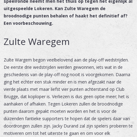
speelronde neemt men het thuis op tegen het eigenlijk al
uitgespeelde Lokeren. Kan Zulte Waregem de
broodnodige punten behalen of haakt het definitief af?
Een voorbeschouwing.
Zulte Waregem
Zulte Wargem begon veelbelovend aan de play-off wedstrijden.
De eerste drie wedstrijden werden gewonnen, iets wat in de
geschiedenis van de play-off nog nooit is voorgekomen. Daarna
ging het echter een stuk minder en is men afgezakt naar de
vierde plaats met maar liefst vier punten achterstand op Club
Brugge, dat koploper is. Verliezen is dus geen optie meer; het is
aanhaken of afhaken. Tegen Lokeren zullen de broodnodige
punten daarom gepakt moeten worden en het is voor de
duizenden fantieke supporters te hopen dat de spelers daar van
doordrongen zullen zijn. Jacky Durand zal zijn spelers proberen te
motiveren om tot het uiterste te gaan en om voor elk