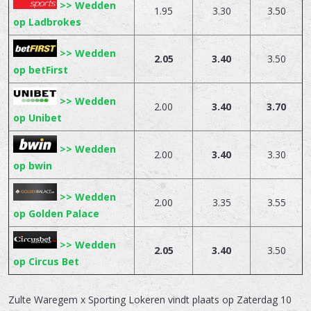
>> Wedden
1.95
3.30
3.50
op Ladbrokes
>> Wedden
2.05
3.40
3.50
op betFirst
>> Wedden
2.00
3.40
3.70
op Unibet
>> Wedden
2.00
3.40
3.30
op bwin
>> Wedden
2.00
3.35
3.55
op Golden Palace
>> Wedden
2.05
3.40
3.50
op Circus Bet
Zulte Waregem x Sporting Lokeren
vindt plaats op
Zaterdag 10