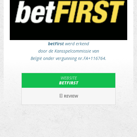
betFirst
werd erkend
door de Kansspelcommissie van
België onder vergunning nr.FA+116764.
WEBSITE
BETFIRST
REVIEW