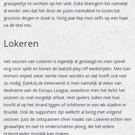
grassprietje te vechten op het veld. Zulte Waregem liet namelijk
al eerder zien dat het door de juiste mentaliteit te tonen tot
grootste dingen in staat is. Vorig jaar liep men zelfs op een haar
na de titel mis.
Lokeren
Het seizoen van Lokeren is eigenlijk al geslaagd en men speelt
nog voor spek en bonen de laatste play-off wedstrijden. Men kan
immers vrijwel zeker vierde meer worden en dat hoeft ook niet
zo nodig. Dankzij de bekerwinst is men namelijk al zeker van
deelname aan de Europa League, waardoor men het liefst het
seizoen zo snel mogelijk afsluit. Veel spelers zullen met hun
hoofd al op het strand liggen of schitteren in een wk-stadion in
Brazilië. Ook de supporters zijn wellicht al bezig met volgend
seizoen. Juist de ontspannen sfeer maakt van Lokeren echter een
gevaarlijke en niet te onderschatten ploeg, die het iedere
tegenstander moeilijk kan maken.